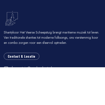
Shantykoor Het Veerse Scheepstuig brengt maritieme muziek tot leven.
Van traditionele shanties tot moderne folksongs, ons vierstemmig koor
en combo zorgen voor een sfeervol optreden.
Contact & Locatie
scheepstuig@zeelandnet.nl
p/a Vernovenhoekstraat 45
4443 AR Nisse
06 40 70 89 02
Handige links